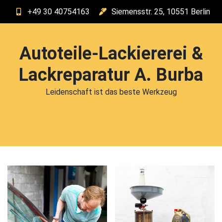
Skip
+49 30 40754163
Siemensstr. 25, 10551 Berlin
to
content
Autoteile-Lackiererei &
Lackreparatur A. Burba
Leidenschaft ist das beste Werkzeug